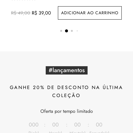
O
O
R$
49,00
R$
39,00
ADICIONAR AO CARRINHO
preço
preço
original
atual
era:
é:
R$ 49,00.
R$ 39,00.
#lançamentos
GANHE 20% DE DESCONTO NA ÚLTIMA
COLEÇÃO
Oferta por tempo limitado
000
:
00
:
00
:
00