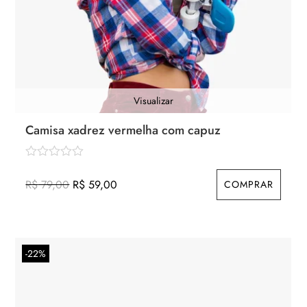
Visualizar
Camisa xadrez vermelha com capuz
O
O
R$
79,00
R$
59,00
COMPRAR
preço
preço
original
atual
era:
é:
-22%
R$ 79,00.
R$ 59,00.