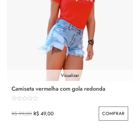
Visualizar
Camiseta vermelha com gola redonda
O
O
R$
99,00
R$
49,00
COMPRAR
preço
preço
original
atual
era:
é: