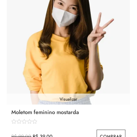
Visualizar
Moletom feminino mostarda
O
O
R$
99,00
R$
39,00
COMPRAR