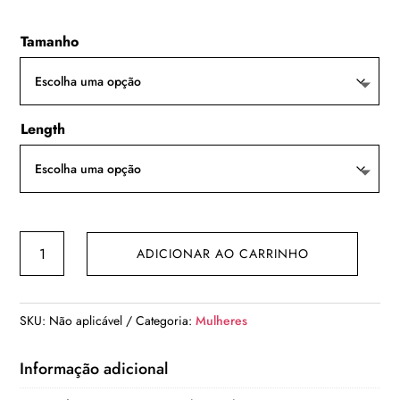
R$ 69,00
Tamanho
Length
Vestido
ADICIONAR AO CARRINHO
branco
de
verão
SKU:
Não aplicável
Categoria:
Mulheres
com
cintura
Informação adicional
baixa