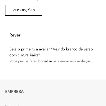
Este
de
VER OPÇÕES
produto
preço:
tem
R$ 59,00
várias
através
variantes.
R$ 69,00
Rever
As
opções
podem
Seja o primeiro a avaliar “Vestido branco de verão
ser
com cintura baixa”
escolhidas
Você precisa fazer
logged in
para enviar uma avaliação.
na
página
do
produto
EMPRESA