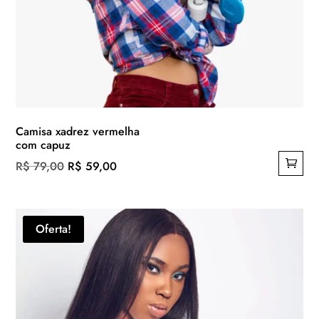
Camisa xadrez vermelha
com capuz
O
O
R$
79,00
R$
59,00
preço
preço
original
atual
era:
é:
Oferta!
R$ 79,00.
R$ 59,00.