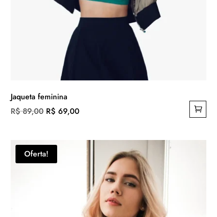
Jaqueta feminina
O
O
R$
89,00
R$
69,00
preço
preço
original
atual
era:
é:
Oferta!
R$ 89,00.
R$ 69,00.