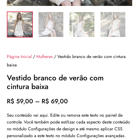
Página Inicial
/
Mulheres
/ Vestido branco de verão com cintura
baixa
Vestido branco de verão com
cintura baixa
Faixa
R$
59,00
–
R$
69,00
de
Seu conteúdo vai aqui. Edite ou remova este texto no painel de
preço:
controle. Você também pode estilizar cada aspecto deste conteúdo
R$ 59,00
no módulo Configurações de design e até mesmo aplicar CSS
através
personalizado a este texto no módulo Configurações avançadas.