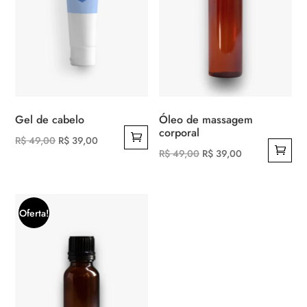
Gel de cabelo
Óleo de massagem
corporal
O
O
R$
49,00
R$
39,00
O
O
R$
49,00
R$
39,00
preço
preço
preço
preço
original
atual
original
atual
era:
é:
era:
é:
R$ 49,00.
R$ 39,00.
Oferta!
R$ 49,00.
R$ 39,00.