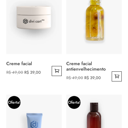
Creme facial
Creme facial
antienvelhecimento
O
O
R$
49,00
R$
39,00
O
O
R$
49,00
R$
39,00
preço
preço
preço
preço
original
atual
original
atual
era:
é:
era:
é:
R$ 49,00.
R$ 39,00.
Oferta!
Oferta!
R$ 49,00.
R$ 39,00.