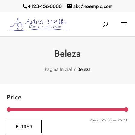
+123-456-0000
abc@exemplo.com
Beleza
Página Inicial
/ Beleza
Price
Pre
Pre
Preço:
R$ 30
—
R$ 40
FILTRAR
mín
máx