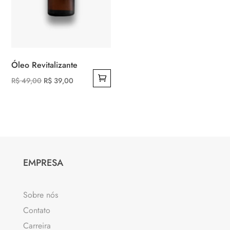
Óleo Revitalizante
O
O
R$
49,00
R$
39,00
preço
preço
original
atual
era:
é:
R$ 49,00.
R$ 39,00.
EMPRESA
Sobre nós
Contato
Carreira