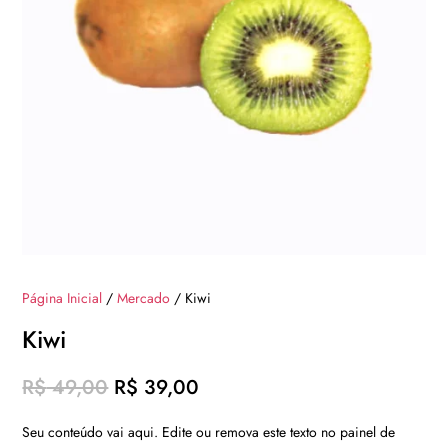
Página Inicial
/
Mercado
/ Kiwi
Kiwi
O
O
R$
49,00
R$
39,00
preço
preço
Seu conteúdo vai aqui. Edite ou remova este texto no painel de
original
atual