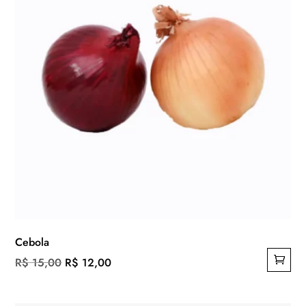
Cebola
O
O
R$
15,00
R$
12,00
preço
preço
original
atual