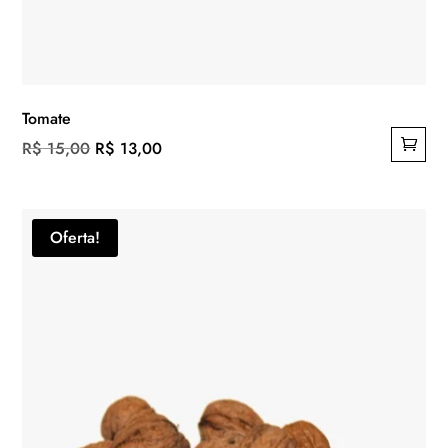
Tomate
O
O
R$
15,00
R$
13,00
preço
preço
original
atual
era:
é:
Oferta!
R$ 15,00.
R$ 13,00.