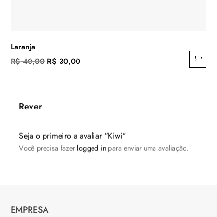
Laranja
O
O
R$
40,00
R$
30,00
preço
preço
original
atual
era:
é:
Rever
R$ 40,00.
R$ 30,00.
Seja o primeiro a avaliar “Kiwi”
Você precisa fazer
logged in
para enviar uma avaliação.
EMPRESA