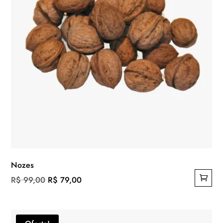
Nozes
O
O
R$
99,00
R$
79,00
preço
preço
original
atual
era:
é: