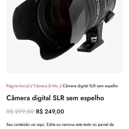
Página Inicial
/
Câmera & Mic
/ Câmera digital SLR sem espelho
Câmera digital SLR sem espelho
O
O
R$
299,00
R$
249,00
preço
preço
Seu conteúdo vai aqui. Edite ou remova este texto no painel de
original
atual