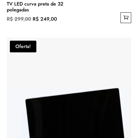
TV LED curva preta de 32
polegadas
O
O
R$
299,00
R$
249,00
preço
preço
original
atual
era:
é:
Oferta!
R$ 299,00.
R$ 249,00.