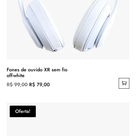
Fones de ouvido XR sem fio
off-white
O
O
R$
99,00
R$
79,00
preço
preço
original
atual
era:
é:
Oferta!
R$ 99,00.
R$ 79,00.