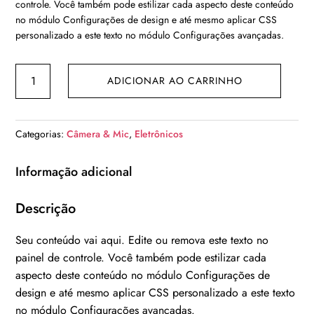
controle. Você também pode estilizar cada aspecto deste conteúdo
era:
é:
no módulo Configurações de design e até mesmo aplicar CSS
R$ 299,00.
R$ 249,00.
personalizado a este texto no módulo Configurações avançadas.
Câmera
ADICIONAR AO CARRINHO
digital
SLR
sem
Categorias:
Câmera & Mic
,
Eletrônicos
espelho
quantidade
Informação adicional
Descrição
Seu conteúdo vai aqui. Edite ou remova este texto no
painel de controle. Você também pode estilizar cada
aspecto deste conteúdo no módulo Configurações de
design e até mesmo aplicar CSS personalizado a este texto
no módulo Configurações avançadas.