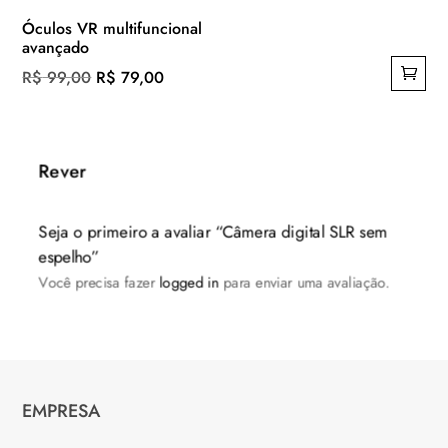
Óculos VR multifuncional
avançado
O
O
R$
99,00
R$
79,00
preço
preço
original
atual
era:
é:
Rever
R$ 99,00.
R$ 79,00.
Seja o primeiro a avaliar “Câmera digital SLR sem
espelho”
Você precisa fazer
logged in
para enviar uma avaliação.
EMPRESA