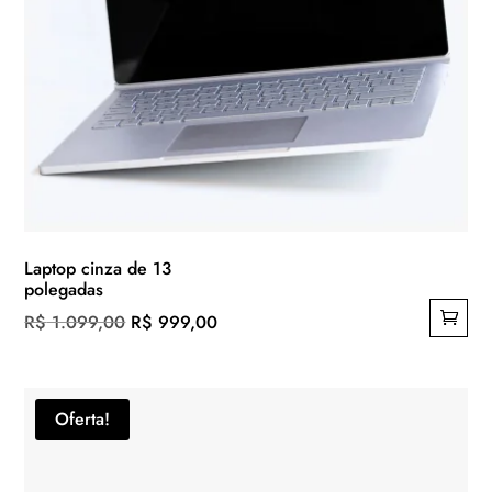
Laptop cinza de 13
polegadas
O
O
R$
1.099,00
R$
999,00
preço
preço
original
atual
era:
é:
Oferta!
R$ 1.099,00.
R$ 999,00.